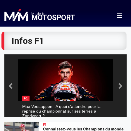
Made in
MOTOSPORT
Infos F1
Précédent
Suiv
F1
Max Verstappen : A quoi s'attendre pour la
reprise du championnat sur ses terres à
Zandvoort ?
F1
Connaissez-vous les Champions du monde