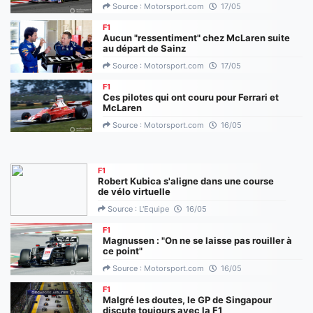
Source : Motorsport.com
17/05
F1
Aucun "ressentiment" chez McLaren suite
au départ de Sainz
Source : Motorsport.com
17/05
F1
Ces pilotes qui ont couru pour Ferrari et
McLaren
Source : Motorsport.com
16/05
F1
Robert Kubica s'aligne dans une course
de vélo virtuelle
Source : L'Equipe
16/05
F1
Magnussen : "On ne se laisse pas rouiller à
ce point"
Source : Motorsport.com
16/05
F1
Malgré les doutes, le GP de Singapour
discute toujours avec la F1