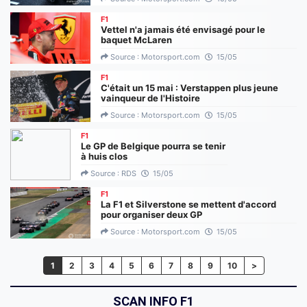
F1
Vettel n'a jamais été envisagé pour le
baquet McLaren
Source : Motorsport.com
15/05
F1
C'était un 15 mai : Verstappen plus jeune
vainqueur de l'Histoire
Source : Motorsport.com
15/05
F1
Le GP de Belgique pourra se tenir
à huis clos
Source : RDS
15/05
F1
La F1 et Silverstone se mettent d'accord
pour organiser deux GP
Source : Motorsport.com
15/05
(current)
1
2
3
4
5
6
7
8
9
10
>
SCAN INFO F1