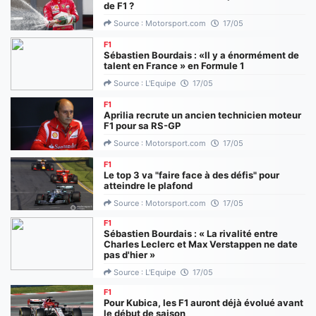
de F1 ?
Source : Motorsport.com
17/05
F1
Sébastien Bourdais : «Il y a énormément de
talent en France » en Formule 1
Source : L'Equipe
17/05
F1
Aprilia recrute un ancien technicien moteur
F1 pour sa RS-GP
Source : Motorsport.com
17/05
F1
Le top 3 va "faire face à des défis" pour
atteindre le plafond
Source : Motorsport.com
17/05
F1
Sébastien Bourdais : « La rivalité entre
Charles Leclerc et Max Verstappen ne date
pas d'hier »
Source : L'Equipe
17/05
F1
Pour Kubica, les F1 auront déjà évolué avant
le début de saison