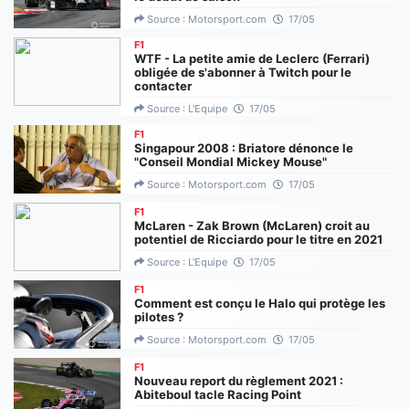
Source : Motorsport.com
17/05
F1
WTF - La petite amie de Leclerc (Ferrari)
obligée de s'abonner à Twitch pour le
contacter
Source : L'Equipe
17/05
F1
Singapour 2008 : Briatore dénonce le
"Conseil Mondial Mickey Mouse"
Source : Motorsport.com
17/05
F1
McLaren - Zak Brown (McLaren) croit au
potentiel de Ricciardo pour le titre en 2021
Source : L'Equipe
17/05
F1
Comment est conçu le Halo qui protège les
pilotes ?
Source : Motorsport.com
17/05
F1
Nouveau report du règlement 2021 :
Abiteboul tacle Racing Point