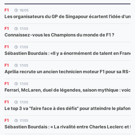
F1
18/05
Les organisateurs du GP de Singapour écartent l'idée d'un h
F1
17/05
Connaissez-vous les Champions du monde de F1 ?
F1
17/05
Sébastien Bourdais : «Il y a énormément de talent en France
F1
17/05
Aprilia recrute un ancien technicien moteur F1 pour sa RS-G
F1
17/05
Ferrari, McLaren, duel de légendes, saison mythique : voici l
F1
17/05
Le top 3 va "faire face à des défis" pour atteindre le plafond
F1
17/05
Sébastien Bourdais : « La rivalité entre Charles Leclerc et 