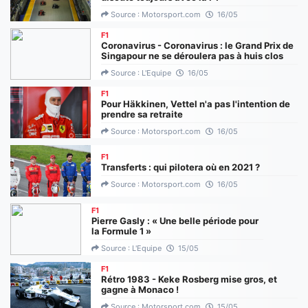
Source : Motorsport.com
16/05
F1
Coronavirus - Coronavirus : le Grand Prix de
Singapour ne se déroulera pas à huis clos
Source : L'Equipe
16/05
F1
Pour Häkkinen, Vettel n'a pas l'intention de
prendre sa retraite
Source : Motorsport.com
16/05
F1
Transferts : qui pilotera où en 2021 ?
Source : Motorsport.com
16/05
F1
Pierre Gasly : « Une belle période pour
la Formule 1 »
Source : L'Equipe
15/05
F1
Rétro 1983 - Keke Rosberg mise gros, et
gagne à Monaco !
Source : Motorsport.com
15/05