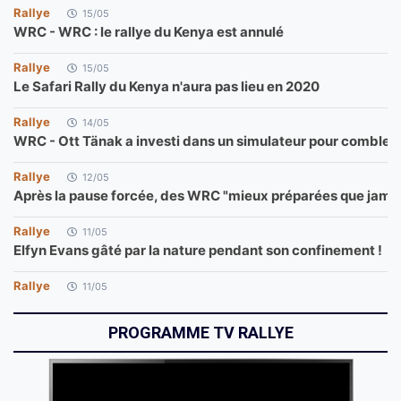
Rallye
15/05
WRC - WRC : le rallye du Kenya est annulé
Rallye
15/05
Le Safari Rally du Kenya n'aura pas lieu en 2020
Rallye
14/05
WRC - Ott Tänak a investi dans un simulateur pour combler
Rallye
12/05
Après la pause forcée, des WRC "mieux préparées que jamai
Rallye
11/05
Elfyn Evans gâté par la nature pendant son confinement !
Rallye
11/05
WRC - WRC : le Rallye Monte-Carlo 2021 s'affiche
PROGRAMME TV RALLYE
Rallye
06/05
Le WRC cherche des solutions pour réorganiser son calendr
Rallye
06/05