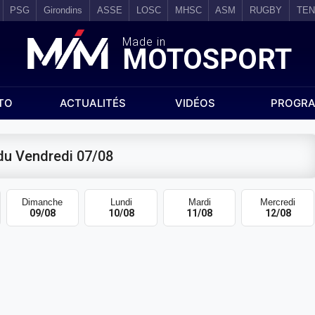
PSG
Girondins
ASSE
LOSC
MHSC
ASM
RUGBY
TEN
Made in
MOTOSPORT
TO
ACTUALITÉS
VIDÉOS
PROGRA
du Vendredi 07/08
Dimanche
Lundi
Mardi
Mercredi
09/08
10/08
11/08
12/08