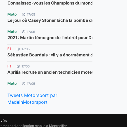
Connaissez-vous les Champions du monde de F1 ?
Moto
17/05
Le jour où Casey Stoner lâcha la bombe de sa retraite
Moto
17/05
2021 : Martin témoigne de l'intérêt pour Ducati
F1
17/05
Sébastien Bourdais : «Il y a énormément de talent en Franc
F1
17/05
Aprilia recrute un ancien technicien moteur F1 pour sa RS
Moto
17/05
Aprilia recrute un ancien technicien moteur F1 pour sa RS
Tweets Motorsport par
F1
17/05
MadeinMotorsport
Ferrari, McLaren, duel de légendes, saison mythique : voici
F1
17/05
rvés
Le top 3 va "faire face à des défis" pour atteindre le plafon
ernet et d'application mobile à Montpellier