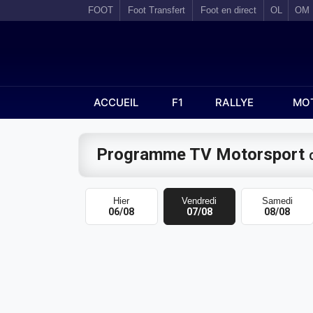
FOOT
Foot Transfert
Foot en direct
OL
OM
ACCUEIL
F1
RALLYE
MO
Programme TV Motorsport
Hier
Vendredi
Samedi
06/08
07/08
08/08