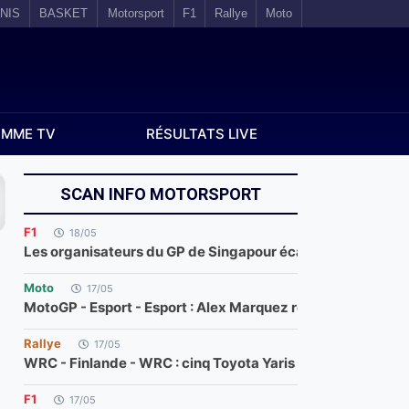
NIS
BASKET
Motorsport
F1
Rallye
Moto
MME TV
RÉSULTATS LIVE
SCAN INFO MOTORSPORT
F1
18/05
Les organisateurs du GP de Singapour écartent l'idée d'un 
Moto
17/05
MotoGP - Esport - Esport : Alex Marquez remporte le GP de
Rallye
17/05
WRC - Finlande - WRC : cinq Toyota Yaris au Rallye de Fin
F1
17/05