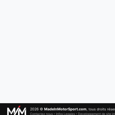
2026 ©
MadeInMotorSport.com
, tous droits rése
Contactez nous
-
Infos Legales
-
Developpement de site int